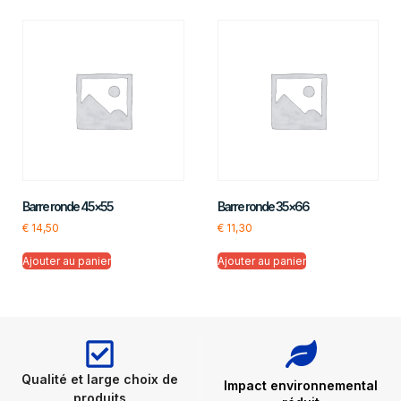
Barre ronde 45×55
Barre ronde 35×66
€
14,50
€
11,30
Ajouter au panier
Ajouter au panier
Qualité et large choix de
Impact environnemental
produits