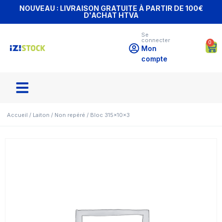
NOUVEAU : LIVRAISON GRATUITE À PARTIR DE 100€
D'ACHAT HTVA
Se
connecter
0
Mon
compte
Accueil
/
Laiton
/
Non repéré
/ Bloc 315x10x3