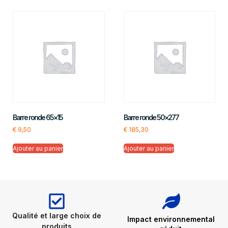
Barre ronde 65×15
Barre ronde 50×277
€
9,50
€
185,30
Ajouter au panier
Ajouter au panier
Qualité et large choix de
Impact environnemental
produits