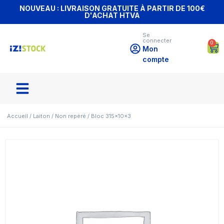
NOUVEAU : LIVRAISON GRATUITE À PARTIR DE 100€
D'ACHAT HTVA
Se
connecter
0
Mon
compte
Accueil
/
Laiton
/
Non repéré
/ Bloc 315x10x3