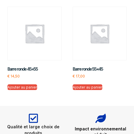
Barre ronde 45×55
Barre ronde 55×45
€
14,50
€
17,00
Ajouter au panier
Ajouter au panier
Qualité et large choix de
Impact environnemental
produits