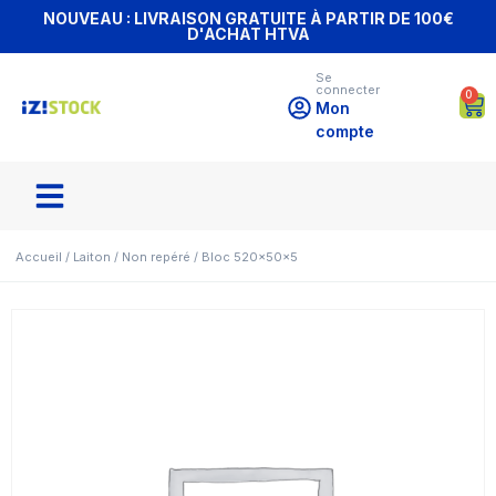
NOUVEAU : LIVRAISON GRATUITE À PARTIR DE 100€
D'ACHAT HTVA
Se
connecter
0
Mon
compte
Accueil
/
Laiton
/
Non repéré
/ Bloc 520x50x5