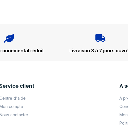
ironnemental réduit
Livraison 3 à 7 jours ouvr
Service client
A s
Centre d'aide
A pr
Mon compte
Cond
Nous contacter
Ment
Poli