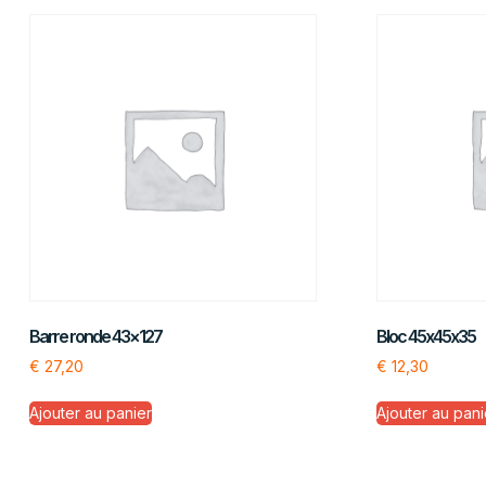
Barre ronde 43×127
Bloc 45x45x35
€
27,20
€
12,30
Ajouter au panier
Ajouter au pani