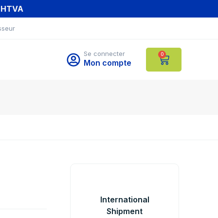
T HTVA
sseur
Se connecter
0
Mon compte
International
Shipment