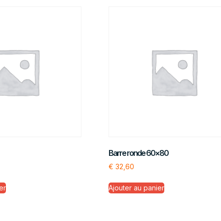
Barre ronde 60×80
€
32,60
er
Ajouter au panier