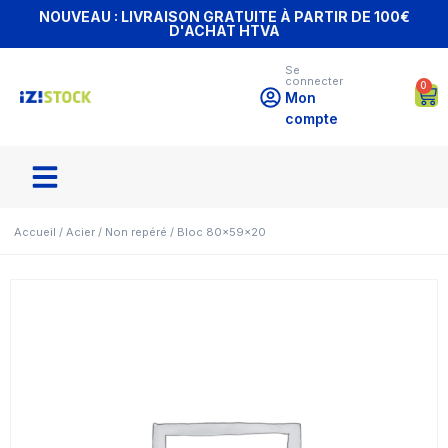
NOUVEAU : LIVRAISON GRATUITE À PARTIR DE 100€
D'ACHAT HTVA
Se
connecter
0
Mon
compte
Accueil
/
Acier
/
Non repéré
/ Bloc 80x59x20