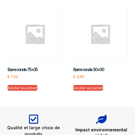
Barre ronde 75×35
Barre ronde 30×30
€
7,20
€
3,60
Ajouter au panier
Ajouter au panier
Qualité et large choix de
Impact environnemental
produits