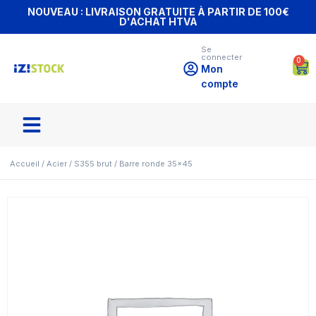
NOUVEAU : LIVRAISON GRATUITE À PARTIR DE 100€
D'ACHAT HTVA
Se
connecter
0
Mon
compte
Accueil
/
Acier
/
S355 brut
/ Barre ronde 35×45