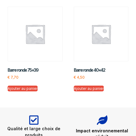
Barre ronde 75×39
Barre ronde 40×42
€
7,70
€
4,50
Ajouter au panier
Ajouter au panier
Qualité et large choix de
Impact environnemental
produits