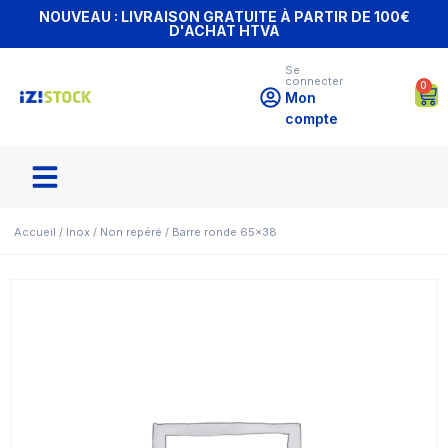
NOUVEAU : LIVRAISON GRATUITE À PARTIR DE 100€
D'ACHAT HTVA
Se
connecter
0
Mon
compte
Accueil
/
Inox
/
Non repéré
/ Barre ronde 65×38