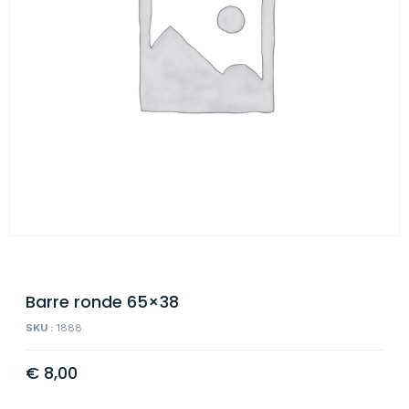
Barre ronde 65×38
SKU :
1888
€
8,00