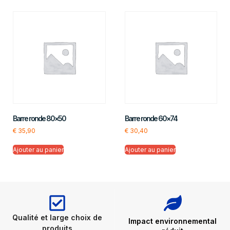
Barre ronde 80×50
Barre ronde 60×74
€
35,90
€
30,40
Ajouter au panier
Ajouter au panier
Qualité et large choix de
Impact environnemental
produits