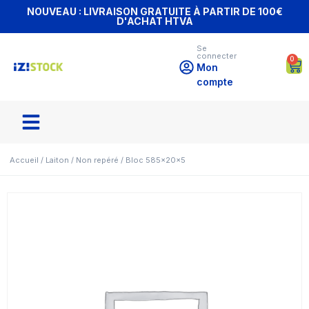
NOUVEAU : LIVRAISON GRATUITE À PARTIR DE 100€
D'ACHAT HTVA
Se
connecter
0
Mon
compte
Accueil
/
Laiton
/
Non repéré
/ Bloc 585x20x5