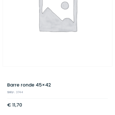
Barre ronde 45×42
SKU :
3744
€
11,70