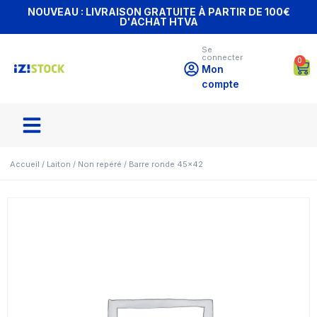
NOUVEAU : LIVRAISON GRATUITE À PARTIR DE 100€
D'ACHAT HTVA
Se
connecter
0
Mon
compte
Accueil
/
Laiton
/
Non repéré
/ Barre ronde 45×42