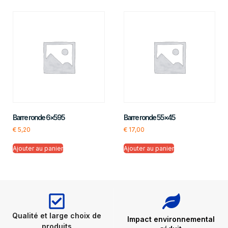
Barre ronde 6×595
Barre ronde 55×45
€
5,20
€
17,00
Ajouter au panier
Ajouter au panier
Qualité et large choix de
Impact environnemental
produits